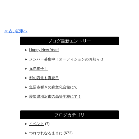
≪ 古い記事へ
ブログ最新エントリー
Happy New Year!
メンバー募集中！オーディションのお知らせ
兄弟弟子！
都の西北も真夏日
魚沼市響きの森文化会館にて
愛知県稲沢市の高等学校にて！
ブログカテゴリ
イベント
(7)
つれづれなるままに
(672)