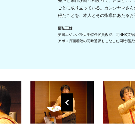
発声と動作が両々相俟って、言葉とここ
ごとに成り立っている。カンジヤマさん
得たことを、本人とその指導にあたるお
國弘正雄
英国エジンバラ大学特任客員教授、元NHK英語
アポロ月面着陸の同時通訳もこなした同時通訳