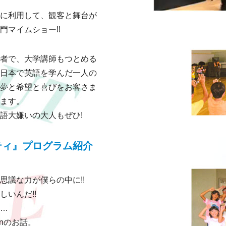
に利用して、観客と舞台が
マイムショー!!
者で、大学講師もつとめる
日本で英語を学んだ一人の
夢と希望と喜びをお客さま
ます。
語大嫌いの大人もぜひ!
ティ』プログラム紹介
）
思議な力が僕らの中に!!
いんだ!!
…
rnのお話。