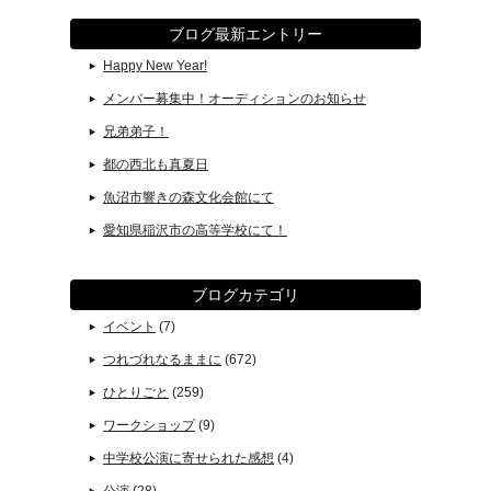
ブログ最新エントリー
Happy New Year!
メンバー募集中！オーディションのお知らせ
兄弟弟子！
都の西北も真夏日
魚沼市響きの森文化会館にて
愛知県稲沢市の高等学校にて！
ブログカテゴリ
イベント
(7)
つれづれなるままに
(672)
ひとりごと
(259)
ワークショップ
(9)
中学校公演に寄せられた感想
(4)