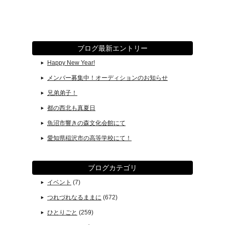
ブログ最新エントリー
Happy New Year!
メンバー募集中！オーディションのお知らせ
兄弟弟子！
都の西北も真夏日
魚沼市響きの森文化会館にて
愛知県稲沢市の高等学校にて！
ブログカテゴリ
イベント
(7)
つれづれなるままに
(672)
ひとりごと
(259)