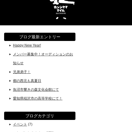
ブログ最新エントリー
Happy New Year!
メンバー募集中！オーディションのお
知らせ
兄弟弟子！
都の西北も真夏日
魚沼市響きの森文化会館にて
愛知県稲沢市の高等学校にて！
ブログカテゴリ
イベント
(7)