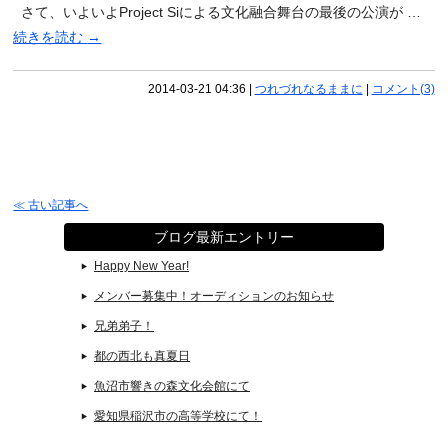
さて、いよいよProject Siによる文化融合舞台の最後の公演が …
続きを読む
→
2014-03-21 04:36
|
つれづれなるままに
|
コメント(3)
≪ 古い記事へ
ブログ最新エントリー
Happy New Year!
メンバー募集中！オーディションのお知らせ
兄弟弟子！
都の西北も真夏日
魚沼市響きの森文化会館にて
愛知県稲沢市の高等学校にて！