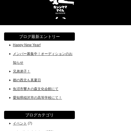
ブログ最新エントリー
Happy New Year!
メンバー募集中！オーディションのお
知らせ
兄弟弟子！
都の西北も真夏日
魚沼市響きの森文化会館にて
愛知県稲沢市の高等学校にて！
ブログカテゴリ
イベント
(7)