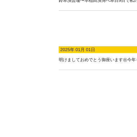
鈴本演芸場〜早稲田演博へ本日9日で私
2025年 01月 01日
明けましておめでとう御座います㊗️今