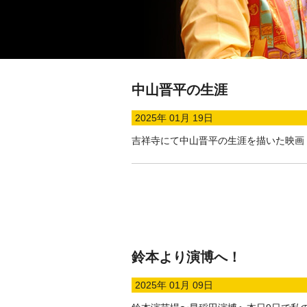
中山晋平の生涯
2025年 01月 19日
吉祥寺にて中山晋平の生涯を描いた映画
鈴本より演博へ！
2025年 01月 09日