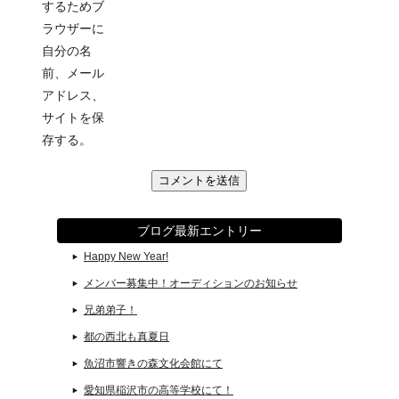
するためブ
ラウザーに
自分の名
前、メール
アドレス、
サイトを保
存する。
ブログ最新エントリー
Happy New Year!
メンバー募集中！オーディションのお知らせ
兄弟弟子！
都の西北も真夏日
魚沼市響きの森文化会館にて
愛知県稲沢市の高等学校にて！