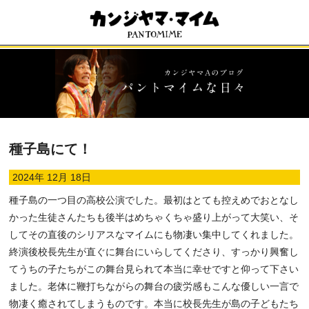
種子島にて！
2024年 12月 18日
種子島の一つ目の高校公演でした。最初はとても控えめでおとなし
かった生徒さんたちも後半はめちゃくちゃ盛り上がって大笑い、そ
してその直後のシリアスなマイムにも物凄い集中してくれました。
終演後校長先生が直ぐに舞台にいらしてくださり、すっかり興奮し
てうちの子たちがこの舞台見られて本当に幸せですと仰って下さい
ました。老体に鞭打ちながらの舞台の疲労感もこんな優しい一言で
物凄く癒されてしまうものです。本当に校長先生が島の子どもたち