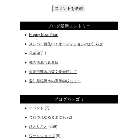
ブログ最新エントリー
Happy New Year!
メンバー募集中！オーディションのお知らせ
兄弟弟子！
都の西北も真夏日
魚沼市響きの森文化会館にて
愛知県稲沢市の高等学校にて！
ブログカテゴリ
イベント
(7)
つれづれなるままに
(672)
ひとりごと
(259)
ワークショップ
(9)