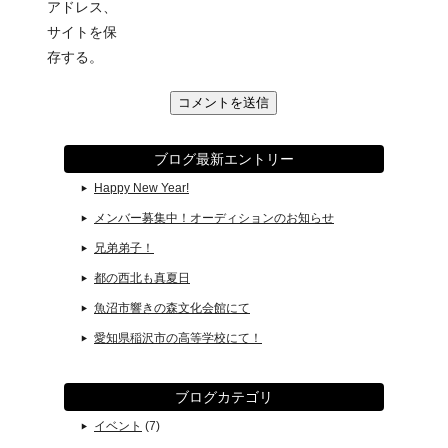
アドレス、
サイトを保
存する。
ブログ最新エントリー
Happy New Year!
メンバー募集中！オーディションのお知らせ
兄弟弟子！
都の西北も真夏日
魚沼市響きの森文化会館にて
愛知県稲沢市の高等学校にて！
ブログカテゴリ
イベント
(7)