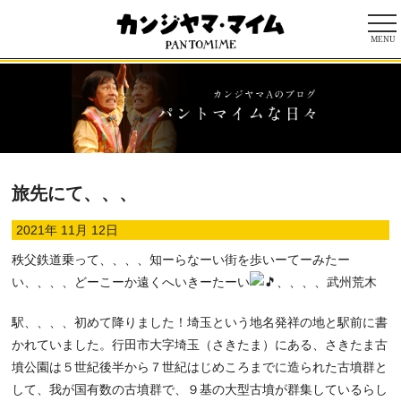
MENU
旅先にて、、、
2021年 11月 12日
秩父鉄道乗って、、、、知ーらなーい街を歩いーてーみたー
い、、、、どーこーか遠くへいきーたーい
、、、、武州荒木
駅、、、、初めて降りました！埼玉という地名発祥の地と駅前に書
かれていました。行田市大字埼玉（さきたま）にある、さきたま古
墳公園は５世紀後半から７世紀はじめころまでに造られた古墳群と
して、我が国有数の古墳群で、９基の大型古墳が群集しているらし