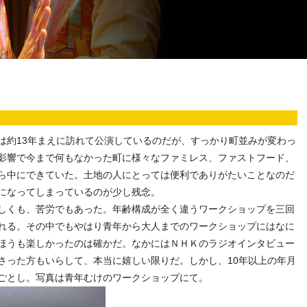
は約13年まえに訪れて公演しているのだが、すっかり町並みが変わっ
影響で今まで何もなかった町に様々なファミレス、ファストフード、
ら中にできていた。土地の人にとっては便利でありがたいことなのだ
になってしまっているのが少し残念。
しくも、苦労でもあった。年齢構成が全く違うワークショップを三回
れる。その中でもやはり青年から大人までのワークショップにはなに
ほうも楽しかったのは確かだ。なかにはＮＨＫのラジオインタビュー
さった方もいらして、本当に嬉しい限りだ。しかし、10年以上の年月
ごとし。写真は青年むけのワークショップにて。