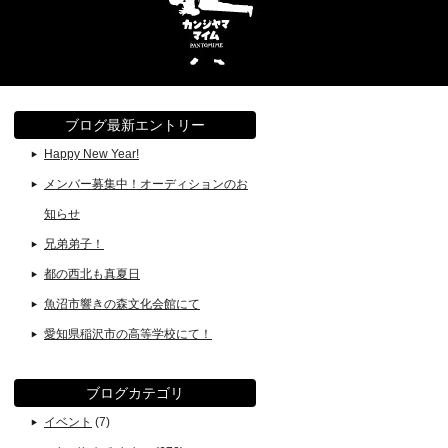
ブログ最新エントリー
Happy New Year!
メンバー募集中！オーディションのお
知らせ
兄弟弟子！
都の西北も真夏日
魚沼市響きの森文化会館にて
愛知県稲沢市の高等学校にて！
ブログカテゴリ
イベント
(7)