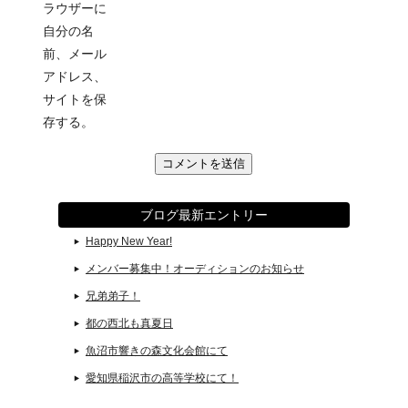
ラウザーに
自分の名
前、メール
アドレス、
サイトを保
存する。
ブログ最新エントリー
Happy New Year!
メンバー募集中！オーディションのお知らせ
兄弟弟子！
都の西北も真夏日
魚沼市響きの森文化会館にて
愛知県稲沢市の高等学校にて！