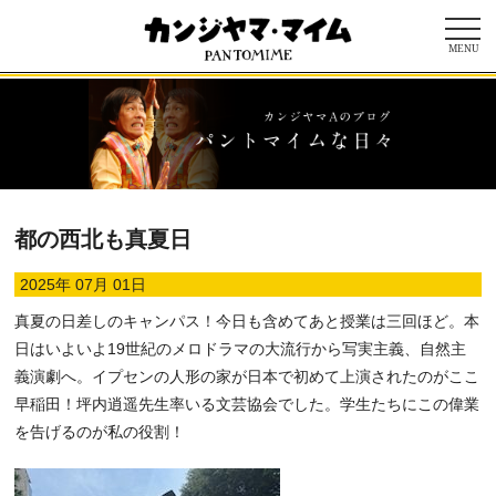
MENU
都の西北も真夏日
2025年 07月 01日
真夏の日差しのキャンパス！今日も含めてあと授業は三回ほど。本
日はいよいよ19世紀のメロドラマの大流行から写実主義、自然主
義演劇へ。イプセンの人形の家が日本で初めて上演されたのがここ
早稲田！坪内逍遥先生率いる文芸協会でした。学生たちにこの偉業
を告げるのが私の役割！