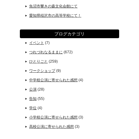
魚沼市響きの森文化会館にて
愛知県稲沢市の高等学校にて！
ブログカテゴリ
イベント
(7)
つれづれなるままに
(672)
ひとりごと
(259)
ワークショップ
(9)
中学校公演に寄せられた感想
(4)
公演
(28)
告知
(55)
学位
(4)
小学校公演に寄せられた感想
(3)
高校公演に寄せられた感想
(3)