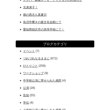
メンバー募集中！オーディションのお知らせ
兄弟弟子！
都の西北も真夏日
魚沼市響きの森文化会館にて
愛知県稲沢市の高等学校にて！
ブログカテゴリ
イベント
(7)
つれづれなるままに
(672)
ひとりごと
(259)
ワークショップ
(9)
中学校公演に寄せられた感想
(4)
公演
(28)
告知
(55)
学位
(4)