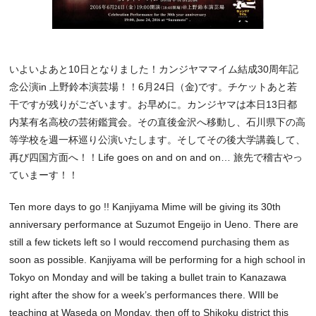
いよいよあと10日となりました！カンジヤママイム結成30周年記
念公演in 上野鈴本演芸場！！6月24日（金)です。チケットあと若
干ですが残りがございます。お早めに。カンジヤマは本日13日都
内某有名高校の芸術鑑賞会。その直後金沢へ移動し、石川県下の高
等学校を週一杯巡り公演いたします。そしてその後大学講義して、
再び四国方面へ！！Life goes on and on and on… 旅先で稽古やっ
ていまーす！！
Ten more days to go !! Kanjiyama Mime will be giving its 30th
anniversary performance at Suzumot Engeijo in Ueno. There are
still a few tickets left so I would reccomend purchasing them as
soon as possible. Kanjiyama will be performing for a high school in
Tokyo on Monday and will be taking a bullet train to Kanazawa
right after the show for a week’s performances there. WIll be
teaching at Waseda on Monday, then off to Shikoku district this