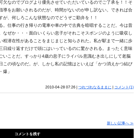
可欠なのでブログより優先させていただいているのでご了承を！！そ
指導をお願いされるのだが、時間がないのが申し訳ない。できれば合
すが、何しろこんな状態なのでどうぞご勘弁を！！
る。仕事の行き帰りの電車や車の中で古典を暗唱することだ。今は昔
。なぜか・・・面白いくらい息子がそれこそスポンジのように吸収し
い程潜在性があることをまじまじと知らされた。私が駅まで一緒に歩
三日繰り返すだけで頭にはいっているのに驚かされる。まったく意味
ごいことだ。すっかり4歳の息子にライバル意識むき出しにして老脳
日この頃なのだ。が、しかし私の記憶はといえば「かつ消えかつ結び
・爆」
2010-04-28 07:26
|
つれづれなるままに
|
コメント(1)
新しい記事へ ≫
コメントを残す