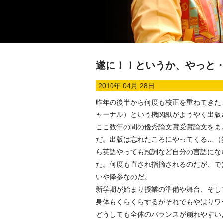
遂に！！というか、やっと
2010年 04月 28日
昨年の後半から何度も校正を重ねてきた
ャーナル）という機関紙がようやく出版
ここ数年の間の優秀論文賞受賞論文をま
だ。出版は忘れたころにやってくる…（
ら英語やっても冠詞など自分の言語にな
た。何度も直され指摘されるのだが、で
いや降参なのだ。
新学期が始まり授業の準備や舞台、そし
身体もくらくらするがそれでもやはりワ
どうしても全体のバランスが崩れやすい