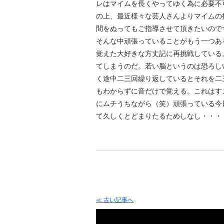
レはマイムを長くやってゆく為に必要不
の上、最近様々な芸人さんよりマイムの
間をぬってもご指導させて頂きたいので
そんな中頑張っていることがもう一つあ
覚えた大好きな方丈記に再挑戦している
てしまうのだ。若い脳というのは恐ろし
く途中二三回繰り返しているとそれを二
もわからずに音だけで覚える。これはす
にムチうちながら（笑）頑張っている今
て久しくとどまりたるためしなし・・・
≪ 古い記事へ