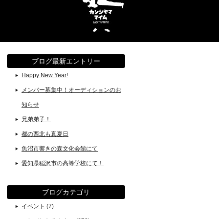
ブログ最新エントリー
Happy New Year!
メンバー募集中！オーディションのお
知らせ
兄弟弟子！
都の西北も真夏日
魚沼市響きの森文化会館にて
愛知県稲沢市の高等学校にて！
ブログカテゴリ
イベント
(7)