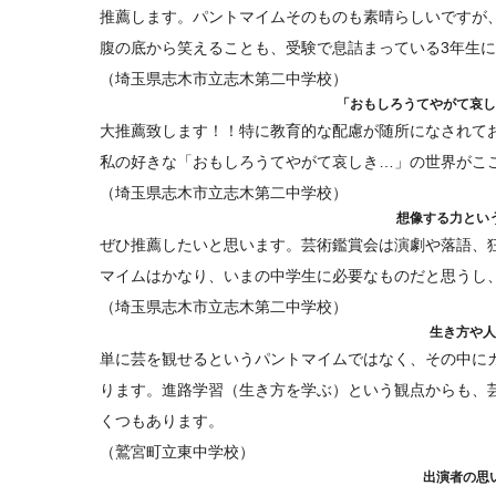
推薦します。パントマイムそのものも素晴らしいですが
腹の底から笑えることも、受験で息詰まっている3年生
（埼玉県志木市立志木第二中学校）
「おもしろうてやがて哀し
大推薦致します！！特に教育的な配慮が随所になされて
私の好きな「おもしろうてやがて哀しき…」の世界がこ
（埼玉県志木市立志木第二中学校）
想像する力とい
ぜひ推薦したいと思います。芸術鑑賞会は演劇や落語、
マイムはかなり、いまの中学生に必要なものだと思うし
（埼玉県志木市立志木第二中学校）
生き方や人
単に芸を観せるというパントマイムではなく、その中に
ります。進路学習（生き方を学ぶ）という観点からも、
くつもあります。
（鷲宮町立東中学校）
出演者の思