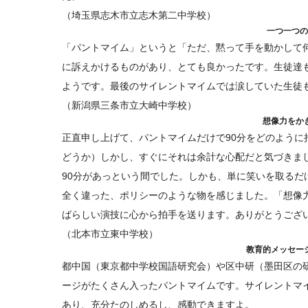
（埼玉県志木市立志木第二中学校）
一つ一つの
「パントマイム」というと「ただ、黙って手を動かして
に訴えかけるものがあり、とても良かったです。生徒達
ようです。最後のサイレントマイムでは涙していた生徒
（新潟県三条市立大崎中学校）
想像力をか
正直申し上げて、パントマイムだけで90分をどのよう
どうか）しかし、すぐにそれは余計な心配だと気づきま
90分があっという間でした。しかも、単に笑いを取る
全く違った、ポリシーのような物を感じました。「想像
ばらしい演技に心から拍手を送ります。ありがとうござ
（北本市立東中学校）
教育的メッセー
都中国（東京都中学校国語研究会）や区中研（墨田区の
ージがたくさん入ったパントマイムです。サイレントマ
あり、充分たのしめるし、感動できますよ。